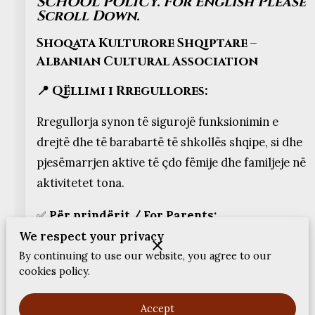
SCHOOL POLICY. For English Please
FEEDBACKS
Scroll Down.
Shoqata Kulturore Shqiptare –
Albanian Cultural Association
📍 Qëllimi i Rregu
llores:
Rregullorja synon të sigurojë funksionimin e
drejtë dhe të barabartë të shkollës shqipe, si dhe
pjesëmarrjen aktive të çdo fëmije dhe familjeje në
aktivitetet tona.
✅
Për prindërit / For Parents:
We respect your privacy
Çdo fëmijë që është regjistruar në shkollë
By continuing to use our website, you agree to our
duhet të marrë pjesë rregullisht në mësim
cookies policy.
dhe aktivitete të organizuara nga shoqata.
Accept
Shkolla është pa pagesë dhe mbështetet