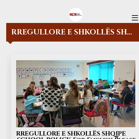
HOME
RREGULLORE E SHKOLLËS SHQIPE / SCHOOL POLICY
OFFERS
SCHOOL REGISTRATION FORM
SWIMMING REGISTRATION &
FEEDBACK FORMS
VOLUNTEERS
ABOUT US
CONTACT US
BLOG
RREGULLORE E SHKOLLËS SHQIPE